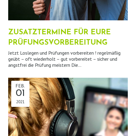
CRASHKURSE
TEILHABELEISTUNGEN
IMPRESSUM
FERIENKURSE
PARTNER / LINKS
DATENSCHUTZ
LEHRERPORTAL
ZUSATZTERMINE FÜR EURE
PRÜFUNGSVORBEREITUNG
Jetzt Loslegen und Prüfungen vorbereiten ! regelmäßig
geübt – oft wiederholt – gut vorbereitet – sicher und
angstfrei die Prüfung meistern Die…
FEB.
01
2021