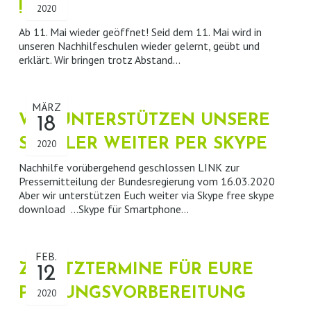
!
2020
Ab 11. Mai wieder geöffnet! Seid dem 11. Mai wird in
unseren Nachhilfeschulen wieder gelernt, geübt und
erklärt. Wir bringen trotz Abstand…
MÄRZ
WIR UNTERSTÜTZEN UNSERE
18
SCHÜLER WEITER PER SKYPE
2020
Nachhilfe vorübergehend geschlossen LINK zur
Pressemitteilung der Bundesregierung vom 16.03.2020
Aber wir unterstützen Euch weiter via Skype free skype
download …Skype für Smartphone…
FEB.
ZUSATZTERMINE FÜR EURE
12
PRÜFUNGSVORBEREITUNG
2020