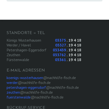
STANDORTE » TEL
Königs Wusterhausen
03375
. 19 4 18
Werder / Havel
03327
. 19 4 18
Petershagen-Eggersdorf
033439
. 19 4 18
Zeuthen
033762
. 19 4 18
Fürstenwalde
03361
. 19 4 18
E-MAIL ADRESSEN
koenigs-wusterhausen
@nachhilfe-fisch.de
werder
@nachhilfe-fisch.de
petershagen-eggersdorf
@nachhilfe-fisch.de
zeuthen
@nachhilfe-fisch.de
fuerstenwalde
@nachhilfe-fisch.de
RÜCKRUF-SERVICE