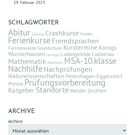
19. Februar 2025
SCHLAGWÖRTER
Abitur
Crashkurse
Ferien
Corona
Ferienkurse
Fremdsprachen
Kurstermine
Königs
Fürstenwalde
Grundschule
Wusterhausen
Ludwigsfelde
Lübbenau
Lerntipps
MSA-10.klasse
Mathematik
Mitarbeiter
Nachhilfe
Nachprüfungen
Naturwissenschaften
Petershagen-Eggersdorf
Prüfungsvorbereitung
Presse
Standorte
Ratgeber
Werder
Zeuthen
ARCHIVE
Archive