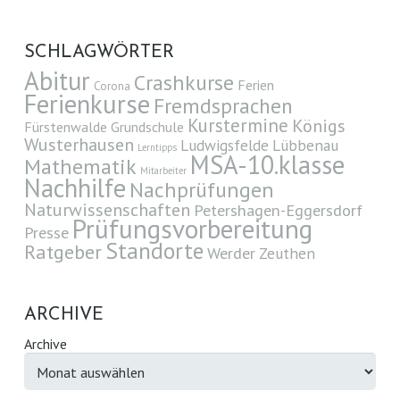
SCHLAGWÖRTER
Abitur
Crashkurse
Ferien
Corona
Ferienkurse
Fremdsprachen
Kurstermine
Königs
Fürstenwalde
Grundschule
Wusterhausen
Ludwigsfelde
Lübbenau
Lerntipps
MSA-10.klasse
Mathematik
Mitarbeiter
Nachhilfe
Nachprüfungen
Naturwissenschaften
Petershagen-Eggersdorf
Prüfungsvorbereitung
Presse
Standorte
Ratgeber
Werder
Zeuthen
ARCHIVE
Archive