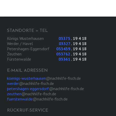
STANDORTE » TEL
Königs Wusterhausen
03375
. 19 4 18
Werder / Havel
03327
. 19 4 18
Petershagen-Eggersdorf
033439
. 19 4 18
Zeuthen
033762
. 19 4 18
Fürstenwalde
03361
. 19 4 18
E-MAIL ADRESSEN
koenigs-wusterhausen
@nachhilfe-fisch.de
werder
@nachhilfe-fisch.de
petershagen-eggersdorf
@nachhilfe-fisch.de
zeuthen
@nachhilfe-fisch.de
fuerstenwalde
@nachhilfe-fisch.de
RÜCKRUF-SERVICE