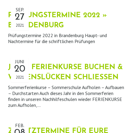
SEP.
PRÜFUNGSTERMINE 2022 »
27
BRANDENBURG
2021
Prüfungstermine 2022 in Brandenburg Haupt- und
Nachtermine für die schriftlichen Prüfungen
JUNI
JETZT FERIENKURSE BUCHEN &
20
WISSENSLÜCKEN SCHLIESSEN
2021
Sommerferienkurse – Sommerschule Aufholen – Aufbauen
– Durchstarten Auch dieses Jahr in den Sommerferien
finden in unseren Nachhilfeschulen wieder FERIENKURSE
zum Aufholen,…
FEB.
ZUSATZTERMINE FÜR EURE
08