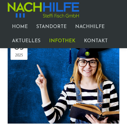
KATEGORIE » "TIPPS UND
TERMINE"
HOME
STANDORTE
NACHHILFE
DEZ.
AKTUELLES
INFOTHEK
KONTAKT
03
2025