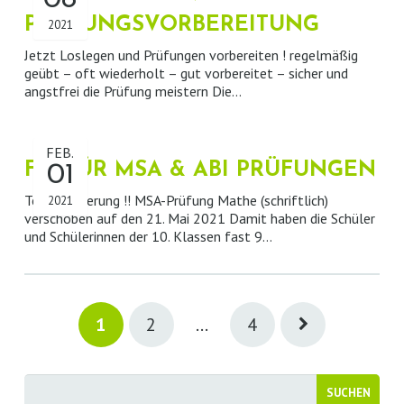
PRÜFUNGSVORBEREITUNG
2021
Jetzt Loslegen und Prüfungen vorbereiten ! regelmäßig
geübt – oft wiederholt – gut vorbereitet – sicher und
angstfrei die Prüfung meistern Die…
FEB.
FIT FÜR MSA & ABI PRÜFUNGEN
01
Terminänderung !! MSA-Prüfung Mathe (schriftlich)
2021
verschoben auf den 21. Mai 2021 Damit haben die Schüler
und Schülerinnen der 10. Klassen fast 9…
1
2
…
4