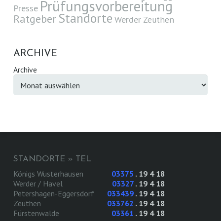
Prüfungsvorbereitung
Presse
Standorte
Ratgeber
Werder
Zeuthen
ARCHIVE
Archive
STANDORTE » TEL
Königs Wusterhausen
03375
. 19 4 18
Werder / Havel
03327
. 19 4 18
Petershagen-Eggersdorf
033439
. 19 4 18
Zeuthen
033762
. 19 4 18
Fürstenwalde
03361
. 19 4 18