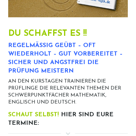
CRASHKURSE
TEILHABELEISTUNGEN
IMPRESSUM
FERIENKURSE
PARTNER / LINKS
DATENSCHUTZ
LEHRERPORTAL
DU SCHAFFST ES !!
REGELMÄSSIG GEÜBT – OFT W
IEDERHOLT – GUT VORBEREITET – S
ICHER UND ANGSTFREI DIE P
RÜFUNG MEISTERN
AN DEN KURSTAGEN TRAINIEREN DIE
PRÜFLINGE DIE RELEVANTEN THEMEN DER
SCHWERPUNKTFÄCHER MATHEMATIK,
ENGLISCH UND DEUTSCH.
SCHAUT SELBST!
HIER SIND EURE
TERMINE: