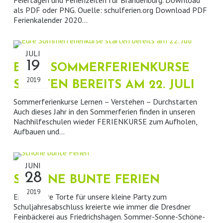
CRASHKURSE
TEILHABELEISTUNGEN
IMPRESSUM
als PDF oder PNG. Ouelle: schulferien.org Download PDF
Ferienkalender 2020…
FERIENKURSE
PARTNER / LINKS
DATENSCHUTZ
LEHRERPORTAL
JULI
19
EURE SOMMERFERIENKURSE
2019
STARTEN BEREITS AM 22. JULI
Sommerferienkurse Lernen – Verstehen – Durchstarten
Auch dieses Jahr in den Sommerferien finden in unseren
Nachhilfeschulen wieder FERIENKURSE zum Aufholen,
Aufbauen und…
JUNI
28
SCHÖNE BUNTE FERIEN
2019
Eine leckere Torte für unsere kleine Party zum
Schuljahresabschluss kreierte wie immer die Dresdner
Feinbäckerei aus Friedrichshagen. Sommer-Sonne-Schöne-