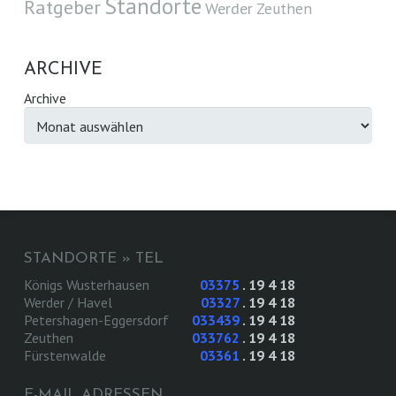
Standorte
Ratgeber
Werder
Zeuthen
ARCHIVE
Archive
STANDORTE » TEL
Königs Wusterhausen
03375
. 19 4 18
Werder / Havel
03327
. 19 4 18
Petershagen-Eggersdorf
033439
. 19 4 18
Zeuthen
033762
. 19 4 18
Fürstenwalde
03361
. 19 4 18
E-MAIL ADRESSEN