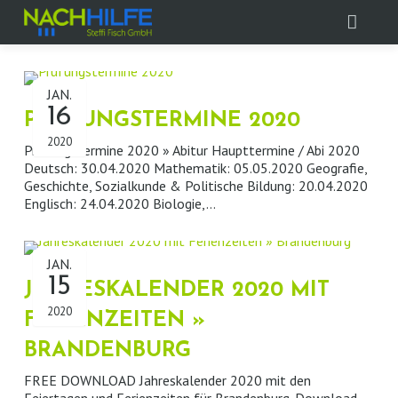
HOME
JAN.
STANDORTE
ÜBER UNS
16
PRÜFUNGSTERMINE 2020
2020
Prüfungstermine 2020 » Abitur Haupttermine / Abi 2020
NACHHILFE
VORTEILE
ALLE STANDORTE
Deutsch: 30.04.2020 Mathematik: 05.05.2020 Geografie,
Geschichte, Sozialkunde & Politische Bildung: 20.04.2020
AKTUELLES
KÖNIGS WUSTERHAUSEN
FÄCHER
Englisch: 24.04.2020 Biologie,…
INFOTHEK
WERDER / HAVEL
GRUNDSCHULE
NEWS-BLOG
JAN.
KONTAKT
PETERSHAGEN-EGGERSDORF
MSA / 10.KLASSE
STELLENANGEBOT
TIPPS UND TERMINE
15
JAHRESKALENDER 2020 MIT
2020
ZEUTHEN / EICHWALDE / WILDAU
ABITUR-KURSE
REFERENZEN
PRÜFUNGSTERMINE 2026
ANFRAGEN
FERIENZEITEN »
BRANDENBURG
FÜRSTENWALDE
NACHPRÜFUNGEN
FERIENKALENDER
BEWERBUNG
FREE DOWNLOAD Jahreskalender 2020 mit den
Feiertagen und Ferienzeiten für Brandenburg. Download